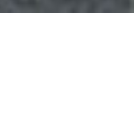
Intéressé par un futur
chez nous ?
Super! Ici, au Centre Dentaire Mer Bleue,
nous nous consacrons à donner à nos
patients les connaissances nécessaires
pour prendre des décisions éclairées
concernant leur santé bucco-dentaire.
Nous le faisons non seulement en
fournissant des services haut de gamme,
mais en veillant à ce que tous nos patients