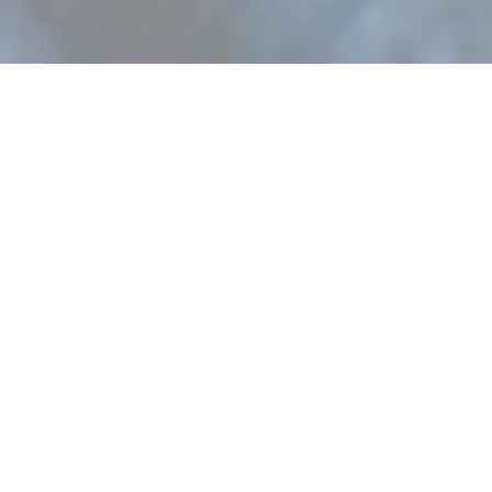
Traitement indolore du
canal radiculaire
d’Orléans pour nos
patients.
Au Centre Dentaire Mer Bleue, nous offrons
des traitements endodontiques pour les
patients qui ont des dents endommagées
ou cariées. Nos procédures de canal