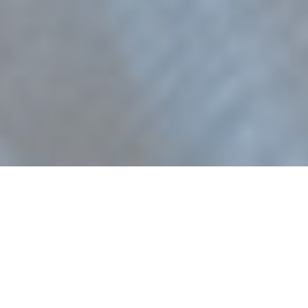
Gel de blanchiment
des dents d’Orléans
pour un beau sourire