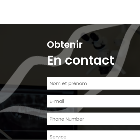
Obtenir
En contact
Nom
et
E-
prénom
mail
Téléphone
Prestations