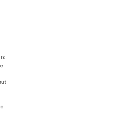
ts.
ue
eut
ne