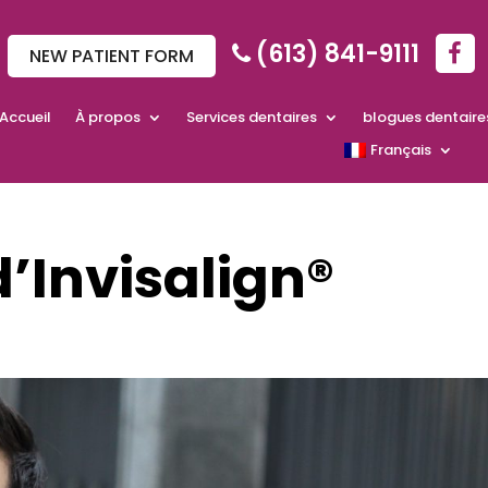
(613) 841-9111
NEW PATIENT FORM
Accueil
À propos
Services dentaires
blogues dentaire
Français
’Invisalign®