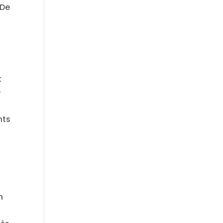
 De
t
-
nts
n