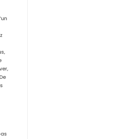
’un
ez
us,
e
ver,
 De
es
pas