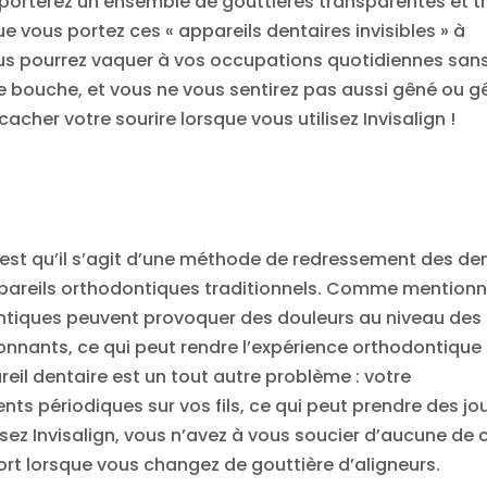
 porterez un ensemble de gouttières transparentes et t
ue vous portez ces « appareils dentaires invisibles » à
Vous pourrez vaquer à vos occupations quotidiennes san
re bouche, et vous ne vous sentirez pas aussi gêné ou g
cacher votre sourire lorsque vous utilisez Invisalign !
 est qu’il s’agit d’une méthode de redressement des de
pareils orthodontiques traditionnels. Comme mention
tiques peuvent provoquer des douleurs au niveau des
ronnants, ce qui peut rendre l’expérience orthodontique
eil dentaire est un tout autre problème : votre
ts périodiques sur vos fils, ce qui peut prendre des jo
ssez Invisalign, vous n’avez à vous soucier d’aucune de 
fort lorsque vous changez de gouttière d’aligneurs.